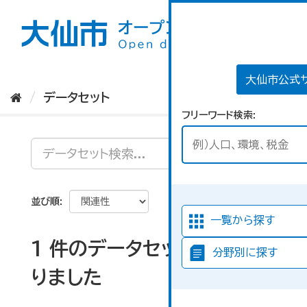
ス
キ
ッ
プ
し
て
大仙市公式
内
データセット
容
フリーワード検索
へ
並び順
一覧から探す
1 件のデータセットが見つか
分野別に探す
りました