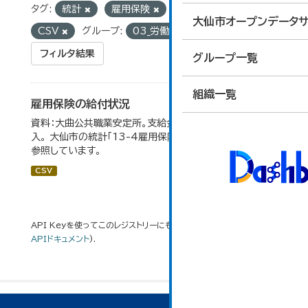
タグ:
統計
雇用保険
フォーマット:
大仙市オープンデータサ
CSV
グループ:
03_労働・賃金
フィルタ結果
グループ一覧
組織一覧
雇用保険の給付状況
資料：大曲公共職業安定所。支給金額の千円未満は四捨五
入。 大仙市の統計「13-4雇用保険の給付状況」のデータを
参照しています。
CSV
API Keyを使ってこのレジストリーにもアクセス可能です
API
(see
APIドキュメント
).