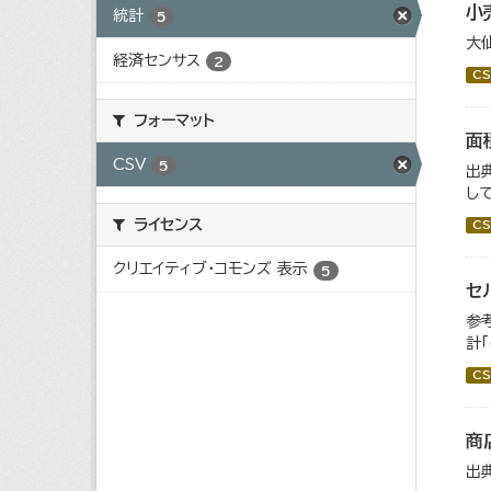
小
統計
5
大
経済センサス
2
CS
フォーマット
面
CSV
5
出
し
ライセンス
CS
クリエイティブ・コモンズ 表示
5
セ
参
計
CS
商
出