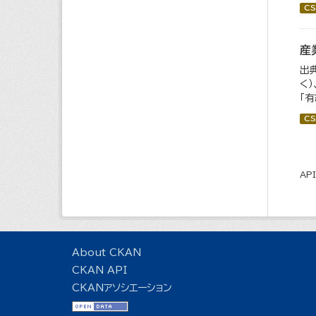
CS
産
出
く
「
CS
AP
About CKAN
CKAN API
CKANアソシエーション