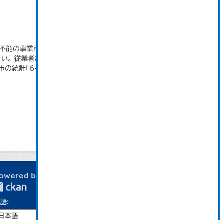
付不能の事業所、卸売の商品販売額（仲立手数料を除
。 従業者総数は「個人業主」、「無給家族従業者」、
統計「6-2...
owered by
語