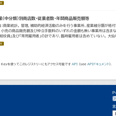
V
業（中分類）別商店数・従業者数・年間商品販売額等
典：商業統計。 管理，補助的経済活動のみを行う事業所、産業細分類が格
）、小売の商品販売額及び仲立手数料のいずれの金額も無い事業所は含まない
有給役員」及び「常用雇用者」の計であり、臨時雇用者は含めていない。 大仙市の
V
I Keyを使ってこのレジストリーにもアクセス可能です
API
(see
APIドキュメント
).
P
言