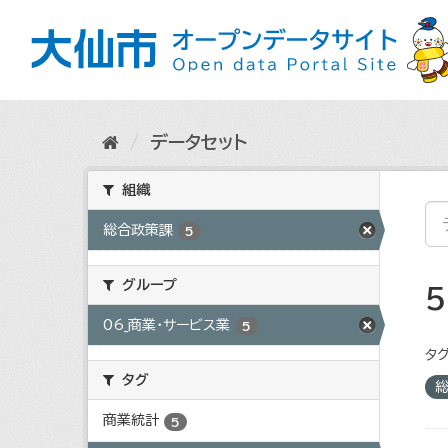
ス
キ
ッ
プ
し
て
内
データセット
容
へ
組織
総合政策課
5
グループ
06_商業・サービス業
5
タグ
タグ
商業統計
5