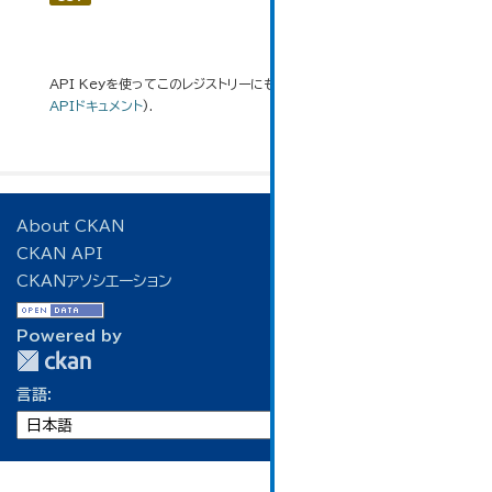
API Keyを使ってこのレジストリーにもアクセス可能です
API
(see
APIドキュメント
).
About CKAN
CKAN API
CKANアソシエーション
Powered by
言語