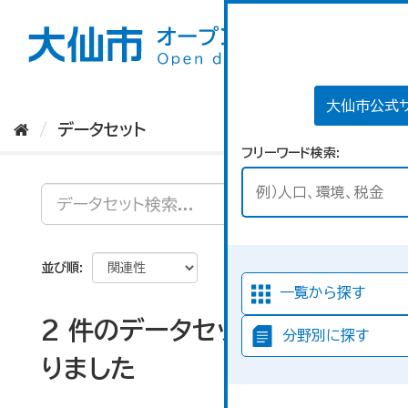
ス
キ
ッ
プ
し
て
大仙市公式
内
データセット
容
フリーワード検索
へ
並び順
一覧から探す
2 件のデータセットが見つか
分野別に探す
りました