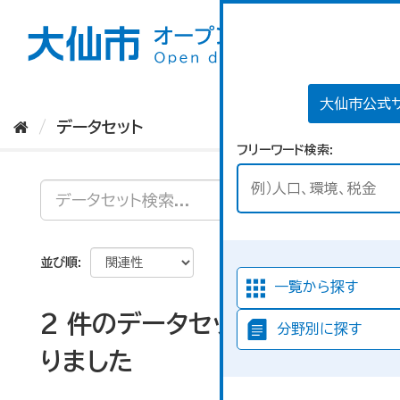
ス
キ
ッ
プ
し
て
大仙市公式
内
データセット
容
フリーワード検索
へ
並び順
一覧から探す
2 件のデータセットが見つか
分野別に探す
りました