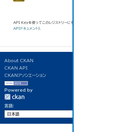
API Keyを使ってこのレジストリーにもアクセス可能です
API
(see
APIドキュメント
).
About CKAN
CKAN API
CKANアソシエーション
Powered by
言語