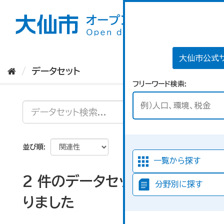
ス
キ
ッ
プ
し
て
大仙市公式
内
データセット
容
フリーワード検索
へ
並び順
一覧から探す
2 件のデータセットが見つか
分野別に探す
りました