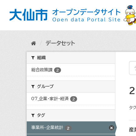
ス
キ
ッ
プ
し
て
内
データセット
容
へ
組織
総合政策課
2
グループ
07_企業・家計・経済
2
タグ
タグ
事業所-企業統計
2
産