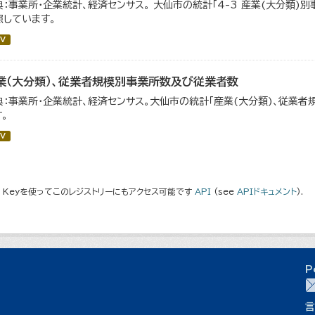
典：事業所・企業統計、経済センサス。 大仙市の統計「4-3 産業(大分類
照しています。
V
業（大分類）、従業者規模別事業所数及び従業者数
典：事業所・企業統計、経済センサス。大仙市の統計「産業(大分類)、従業
。
V
I Keyを使ってこのレジストリーにもアクセス可能です
API
(see
APIドキュメント
).
P
言