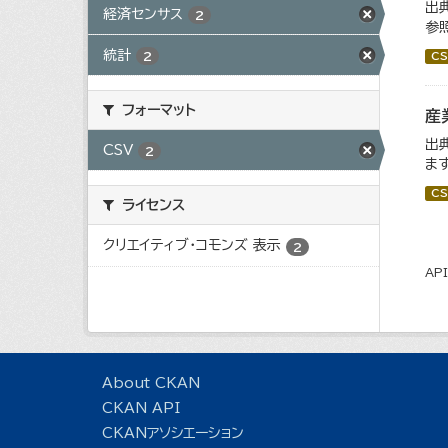
出
経済センサス
2
参
統計
2
CS
フォーマット
産
出
CSV
2
ます
CS
ライセンス
クリエイティブ・コモンズ 表示
2
AP
About CKAN
CKAN API
CKANアソシエーション