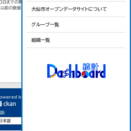
日までの集計。 大仙市の統計「2-10 秋田県年齢
4年以前の数値は合併前市町村の数値を合算したもの
大仙市オープンデータサイトについて
グループ一覧
組織一覧
owered by
語