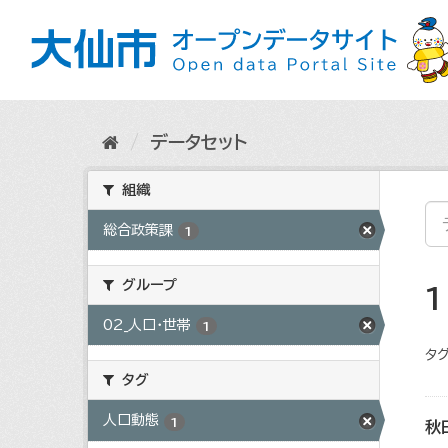
ス
キ
ッ
プ
し
て
内
データセット
容
へ
組織
総合政策課
1
グループ
02_人口・世帯
1
タグ
タグ
人口動態
1
秋