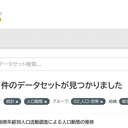
1 件のデータセットが見つかりました
:
統計
人口動態
グループ:
02_人口・世帯
組織:
総
田県年齢別人口流動調査による人口動態の推移