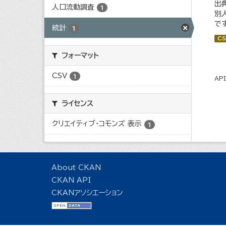
出
人口流動調査
1
別
で
統計
1
CS
フォーマット
CSV
1
AP
ライセンス
クリエイティブ・コモンズ 表示
1
About CKAN
CKAN API
CKANアソシエーション