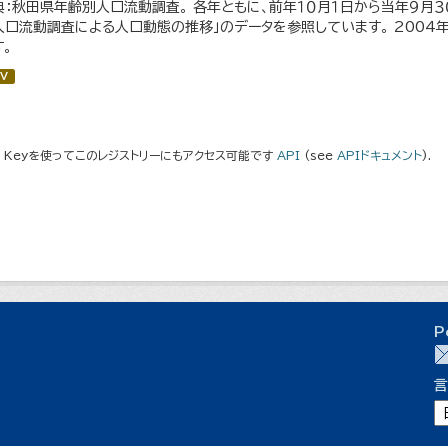
典：秋田県年齢別人口流動調査。 各年ともに、前年１０月１日から当年９月３０
人口流動調査による人口動態の推移」のデータを参照しています。 200
す。
V
I Keyを使ってこのレジストリーにもアクセス可能です
API
(see
APIドキュメント
).
P
言