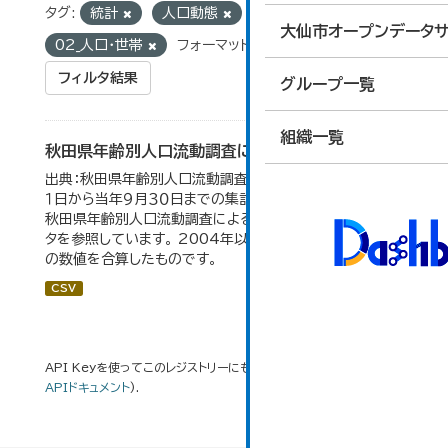
タグ:
統計
人口動態
グループ:
大仙市オープンデータサ
02_人口・世帯
フォーマット:
CSV
フィルタ結果
グループ一覧
組織一覧
秋田県年齢別人口流動調査による人口動態の推移
出典：秋田県年齢別人口流動調査。 各年ともに、前年１０月
１日から当年９月３０日までの集計。 大仙市の統計「2-10
秋田県年齢別人口流動調査による人口動態の推移」のデー
タを参照しています。 2004年以前の数値は合併前市町村
の数値を合算したものです。
CSV
API Keyを使ってこのレジストリーにもアクセス可能です
API
(see
APIドキュメント
).