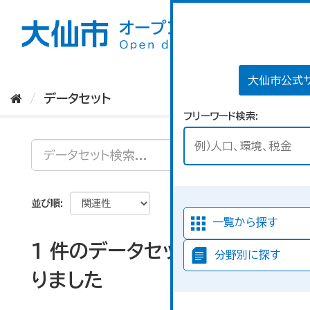
ス
キ
ッ
プ
し
て
大仙市公式
内
データセット
容
フリーワード検索
へ
並び順
一覧から探す
1 件のデータセットが見つか
分野別に探す
りました