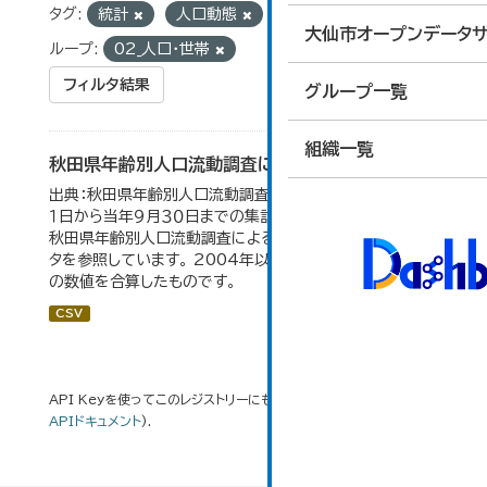
タグ:
統計
人口動態
人口流動調査
グ
大仙市オープンデータサ
ループ:
02_人口・世帯
フィルタ結果
グループ一覧
組織一覧
秋田県年齢別人口流動調査による人口動態の推移
出典：秋田県年齢別人口流動調査。 各年ともに、前年１０月
１日から当年９月３０日までの集計。 大仙市の統計「2-10
秋田県年齢別人口流動調査による人口動態の推移」のデー
タを参照しています。 2004年以前の数値は合併前市町村
の数値を合算したものです。
CSV
API Keyを使ってこのレジストリーにもアクセス可能です
API
(see
APIドキュメント
).