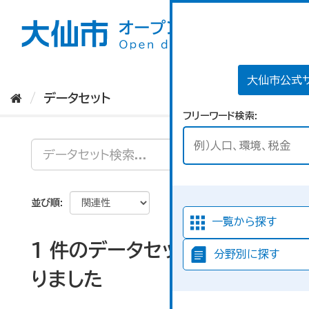
ス
キ
ッ
プ
し
て
大仙市公式
内
データセット
容
フリーワード検索
へ
並び順
一覧から探す
1 件のデータセットが見つか
分野別に探す
りました