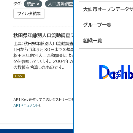
タグ:
統計
人口流動調査
大仙市オープンデータサ
フィルタ結果
グループ一覧
秋田県年齢別人口流動調査による人口動態の推移
組織一覧
出典：秋田県年齢別人口流動調査。 各年ともに、前年１０月
１日から当年９月３０日までの集計。 大仙市の統計「2-10
秋田県年齢別人口流動調査による人口動態の推移」のデー
タを参照しています。 2004年以前の数値は合併前市町村
の数値を合算したものです。
CSV
API Keyを使ってこのレジストリーにもアクセス可能です
API
(see
APIドキュメント
).