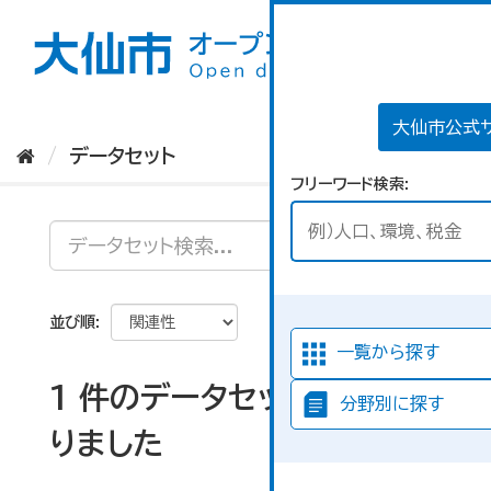
ス
キ
ッ
プ
し
て
大仙市公式
内
データセット
容
フリーワード検索
へ
並び順
一覧から探す
1 件のデータセットが見つか
分野別に探す
りました