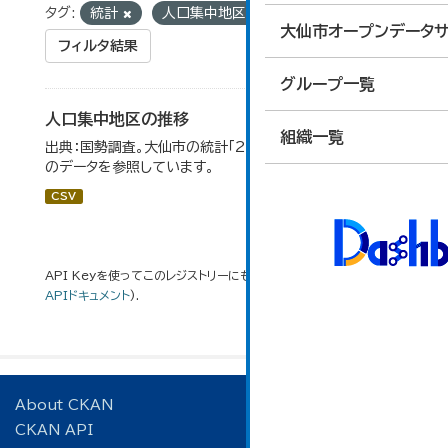
タグ:
統計
人口集中地区
大仙市オープンデータサ
フィルタ結果
グループ一覧
人口集中地区の推移
組織一覧
出典：国勢調査。大仙市の統計「2-3 人口集中地区の推移」
のデータを参照しています。
CSV
API Keyを使ってこのレジストリーにもアクセス可能です
API
(see
APIドキュメント
).
About CKAN
CKAN API