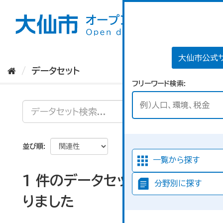
ス
キ
ッ
プ
し
て
大仙市公式
内
データセット
容
フリーワード検索
へ
並び順
一覧から探す
1 件のデータセットが見つか
分野別に探す
りました