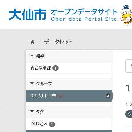
ス
キ
ッ
プ
し
て
内
データセット
容
へ
組織
総合政策課
1
グループ
02_人口・世帯
1
タグ
タグ
ク
DID地区
1