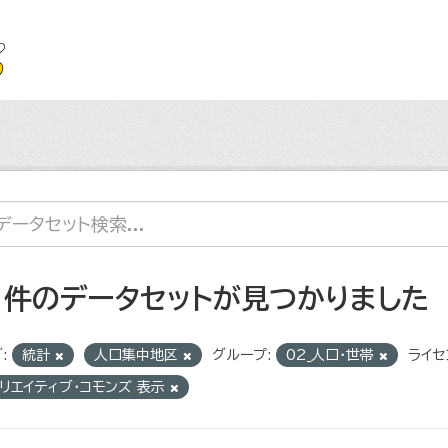
1 件のデータセットが見つかりました
:
統計
人口集中地区
グループ:
02_人口・世帯
ライセ
リエイティブ・コモンズ 表示