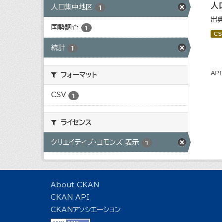
人
人口集中地区
1
出
国勢調査
1
CS
統計
1
AP
フォーマット
CSV
1
ライセンス
クリエイティブ・コモンズ 表示
1
About CKAN
CKAN API
CKANアソシエーション