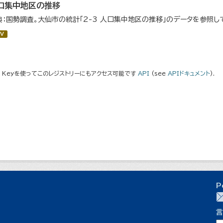
口集中地区の推移
典：国勢調査。大仙市の統計「2-3 人口集中地区の推移」のデータを参照し
V
I Keyを使ってこのレジストリーにもアクセス可能です
API
(see
APIドキュメント
).
P
言