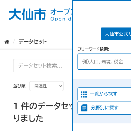
ス
キ
ッ
プ
し
て
大仙市公式
内
データセット
容
フリーワード検索
へ
並び順
一覧から探す
1 件のデータセットが見つか
分野別に探す
りました