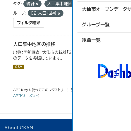
タグ:
統計
人口集中地区
国勢調査
グ
大仙市オープンデータサ
ループ:
02_人口・世帯
フィルタ結果
グループ一覧
組織一覧
人口集中地区の推移
出典：国勢調査。大仙市の統計「2-3 人口集中地区の推移」
のデータを参照しています。
CSV
API Keyを使ってこのレジストリーにもアクセス可能です
API
(see
APIドキュメント
).
About CKAN