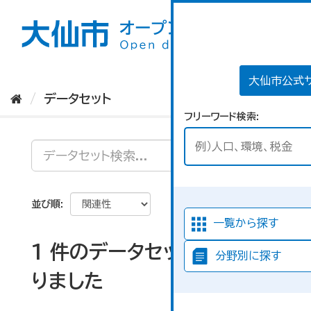
ス
キ
ッ
プ
し
て
大仙市公式
内
データセット
容
フリーワード検索
へ
並び順
一覧から探す
1 件のデータセットが見つか
分野別に探す
りました