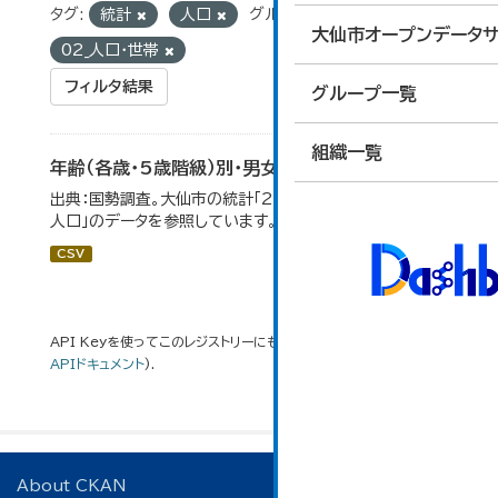
タグ:
統計
人口
グループ:
大仙市オープンデータサ
02_人口・世帯
フィルタ結果
グループ一覧
組織一覧
年齢（各歳・5歳階級）別・男女別人口
出典：国勢調査。大仙市の統計「2-1 年齢（各歳）別・男女別
人口」のデータを参照しています。
CSV
API Keyを使ってこのレジストリーにもアクセス可能です
API
(see
APIドキュメント
).
About CKAN