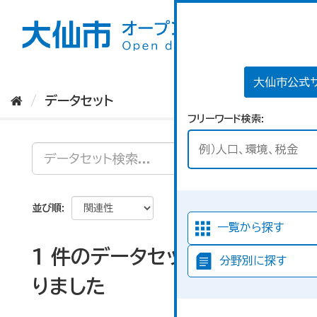
ス
キ
ッ
プ
し
て
大仙市公式
内
データセット
容
フリーワード検索
へ
並び順
一覧から探す
1 件のデータセットが見つか
分野別に探す
りました