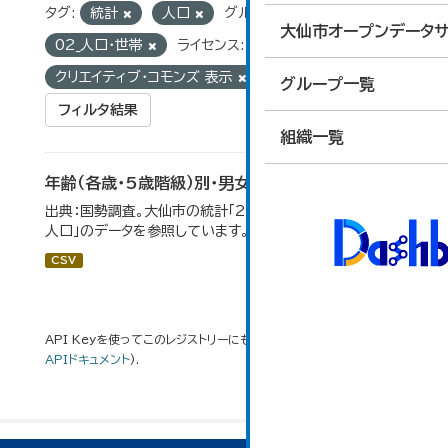
タグ:
統計
人口
グループ:
大仙市オープンデータサ
02_人口・世帯
ライセンス:
クリエイティブ・コモンズ 表示
グループ一覧
フィルタ結果
組織一覧
年齢（各歳・5歳階級）別・男女別人口
出典：国勢調査。大仙市の統計「2-1 年齢（各歳）別・男女別
人口」のデータを参照しています。
CSV
API Keyを使ってこのレジストリーにもアクセス可能です
API
(see
APIドキュメント
).