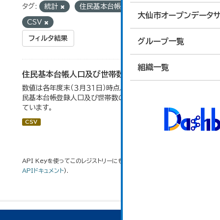
タグ:
統計
住民基本台帳
フォーマット:
大仙市オープンデータサ
CSV
フィルタ結果
グループ一覧
組織一覧
住民基本台帳人口及び世帯数の推移
数値は各年度末（３月３１日）時点。大仙市の統計「2-9 住
民基本台帳登録人口及び世帯数の推移」のデータを参照し
ています。
CSV
API Keyを使ってこのレジストリーにもアクセス可能です
API
(see
APIドキュメント
).