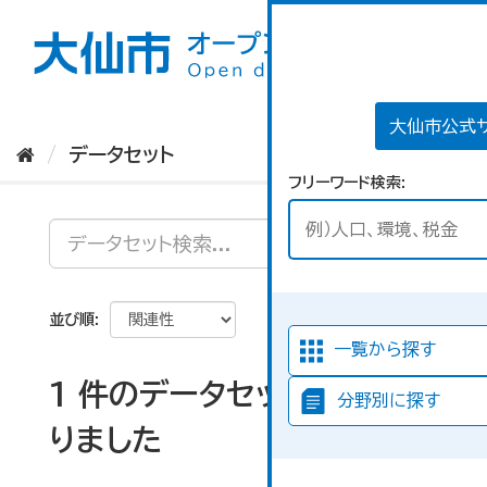
ス
キ
ッ
プ
し
て
大仙市公式
内
データセット
容
フリーワード検索
へ
並び順
一覧から探す
1 件のデータセットが見つか
分野別に探す
りました