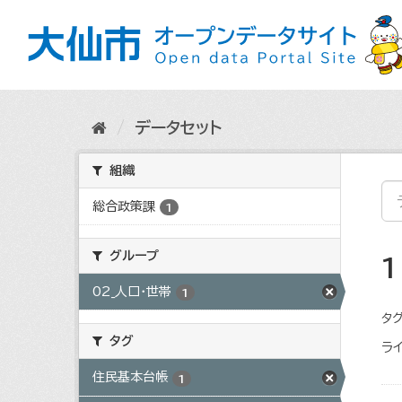
ス
キ
ッ
プ
し
て
内
データセット
容
へ
組織
総合政策課
1
グループ
02_人口・世帯
1
タグ
タグ
ライ
住民基本台帳
1