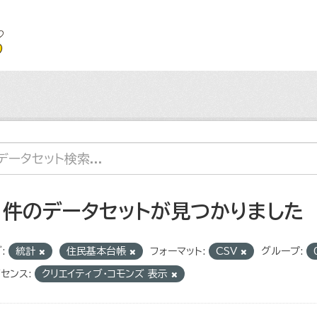
1 件のデータセットが見つかりました
:
統計
住民基本台帳
フォーマット:
CSV
グループ:
センス:
クリエイティブ・コモンズ 表示