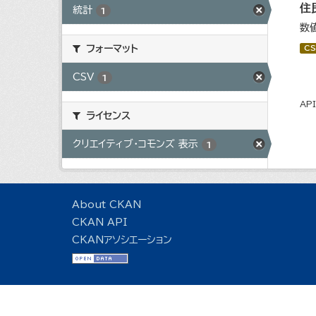
住
統計
1
数
フォーマット
CS
CSV
1
AP
ライセンス
クリエイティブ・コモンズ 表示
1
About CKAN
CKAN API
CKANアソシエーション