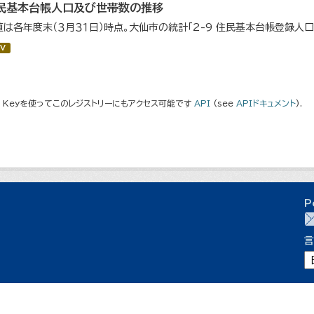
民基本台帳人口及び世帯数の推移
値は各年度末（３月３１日）時点。大仙市の統計「2-9 住民基本台帳登録人
V
I Keyを使ってこのレジストリーにもアクセス可能です
API
(see
APIドキュメント
).
P
言