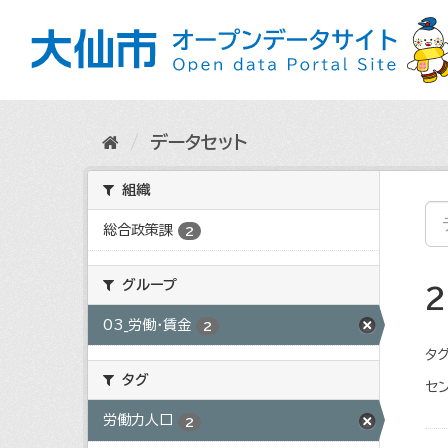
ス
キ
ッ
プ
し
て
内
データセット
容
へ
組織
総合政策課
2
グループ
03_労働・賃金
2
タグ
タグ
セン
労働力人口
2