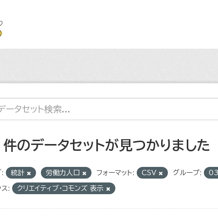
2 件のデータセットが見つかりました
:
統計
労働力人口
フォーマット:
CSV
グループ:
0
ス:
クリエイティブ・コモンズ 表示