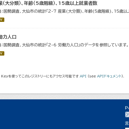
業（大分類）、年齢（5歳階級）、15歳以上就業者数
典：国勢調査、大仙市の統計「2-7 産業(大分類)、年齢(5歳階級)、15歳
V
働力人口
典：国勢調査、大仙市の統計「2-6 労働力人口」のデータを参照しています。
V
I Keyを使ってこのレジストリーにもアクセス可能です
API
(see
APIドキュメント
).
P
言