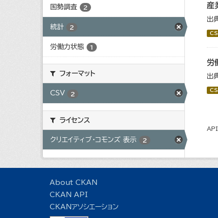
産
国勢調査
2
出
統計
2
CS
労働力状態
1
労
フォーマット
出
CS
CSV
2
ライセンス
AP
クリエイティブ・コモンズ 表示
2
About CKAN
CKAN API
CKANアソシエーション