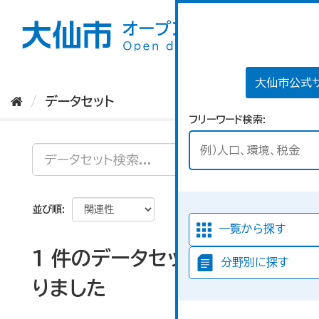
ス
キ
ッ
プ
し
て
大仙市公式
内
データセット
容
フリーワード検索
へ
並び順
一覧から探す
1 件のデータセットが見つか
分野別に探す
りました