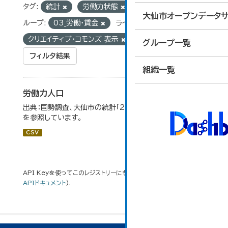
タグ:
統計
労働力状態
労働力人口
グ
大仙市オープンデータサ
ループ:
03_労働・賃金
ライセンス:
クリエイティブ・コモンズ 表示
グループ一覧
フィルタ結果
組織一覧
労働力人口
出典：国勢調査、大仙市の統計「2-6 労働力人口」のデータ
を参照しています。
CSV
API Keyを使ってこのレジストリーにもアクセス可能です
API
(see
APIドキュメント
).