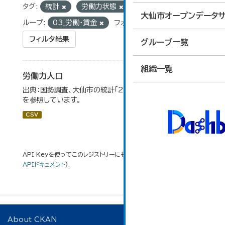
タグ:
統計
労働力状態
労働力人口
グ
大仙市オープンデータサ
ループ:
03_労働・賃金
フォーマット:
CSV
フィルタ結果
グループ一覧
組織一覧
労働力人口
出典：国勢調査、大仙市の統計「2-6 労働力人口」のデータ
を参照しています。
CSV
API Keyを使ってこのレジストリーにもアクセス可能です
API
(see
APIドキュメント
).
About CKAN