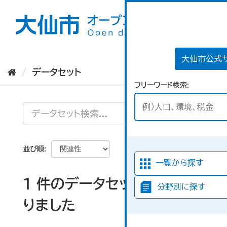
ス
キ
ッ
プ
し
て
大仙市公式
内
データセット
容
フリーワード検索
へ
並び順
一覧から探す
1 件のデータセットが見つか
分野別に探す
りました