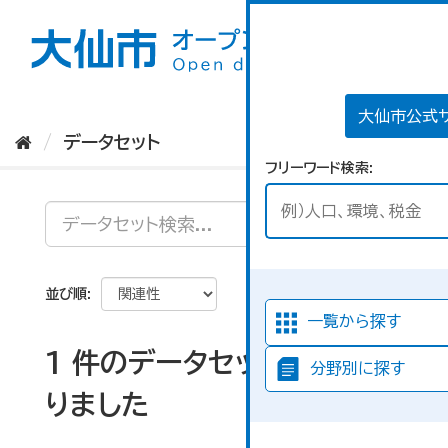
ス
キ
ッ
プ
し
て
大仙市公式
内
データセット
容
フリーワード検索
へ
並び順
一覧から探す
1 件のデータセットが見つか
分野別に探す
りました