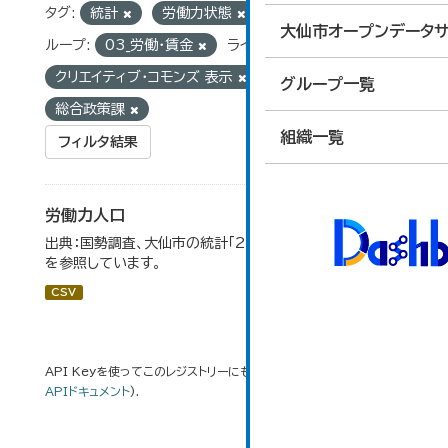
タグ:
統計
労働力状態
労働力人口
グ
大仙市オープンデータサ
ループ:
03_労働・賃金
ライセンス:
クリエイティブ・コモンズ 表示
組織:
グループ一覧
総合政策課
組織一覧
フィルタ結果
労働力人口
出典：国勢調査、大仙市の統計「2-6 労働力人口」のデータ
を参照しています。
CSV
API Keyを使ってこのレジストリーにもアクセス可能です
API
(see
APIドキュメント
).