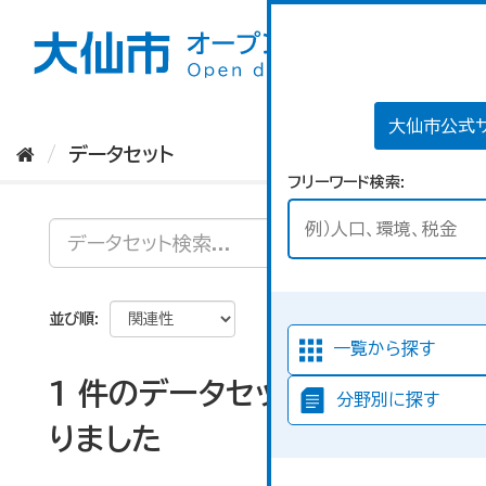
ス
キ
ッ
プ
し
て
大仙市公式
内
データセット
容
フリーワード検索
へ
並び順
一覧から探す
1 件のデータセットが見つか
分野別に探す
りました