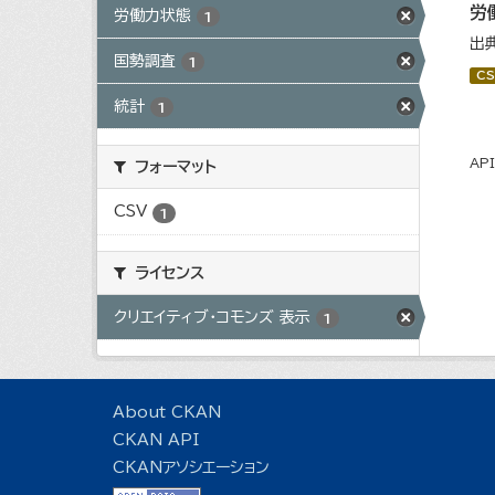
労
労働力状態
1
出
国勢調査
1
CS
統計
1
AP
フォーマット
CSV
1
ライセンス
クリエイティブ・コモンズ 表示
1
About CKAN
CKAN API
CKANアソシエーション