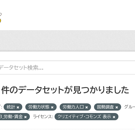
1 件のデータセットが見つかりました
:
統計
労働力状態
労働力人口
国勢調査
グルー
3_労働・賃金
ライセンス:
クリエイティブ・コモンズ 表示