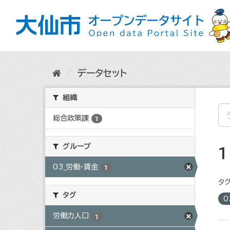
ス
キ
ッ
プ
し
て
内
データセット
容
へ
組織
総合政策課
1
グループ
03_労働・賃金
1
タグ
タグ
0
労働力人口
1