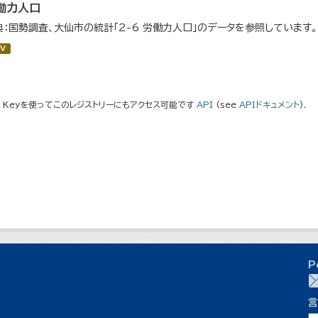
働力人口
典：国勢調査、大仙市の統計「2-6 労働力人口」のデータを参照しています。
V
I Keyを使ってこのレジストリーにもアクセス可能です
API
(see
APIドキュメント
).
P
言