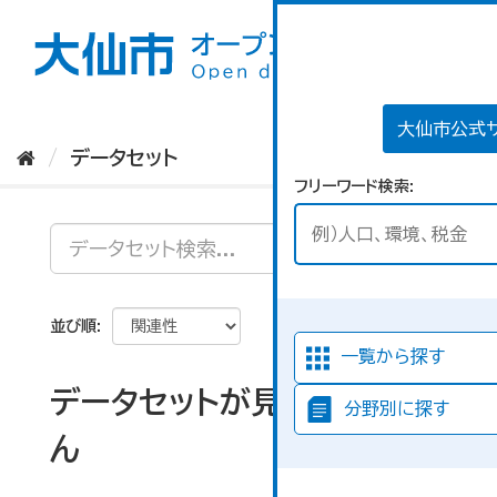
ス
キ
ッ
プ
し
て
大仙市公式
内
データセット
容
フリーワード検索
へ
並び順
一覧から探す
データセットが見つかりませ
分野別に探す
ん