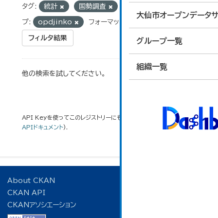
タグ:
統計
国勢調査
5歳階級
グルー
大仙市オープンデータサ
プ:
opdjinko
フォーマット:
CSV
フィルタ結果
グループ一覧
組織一覧
他の検索を試してください。
API Keyを使ってこのレジストリーにもアクセス可能です
API
(see
APIドキュメント
).
About CKAN
CKAN API
CKANアソシエーション