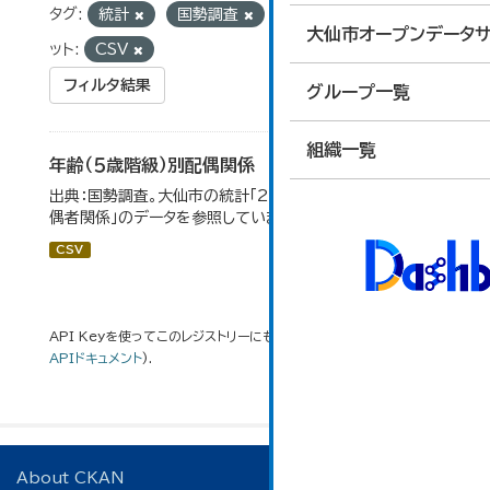
タグ:
統計
国勢調査
5歳階級
フォーマ
大仙市オープンデータサ
ット:
CSV
フィルタ結果
グループ一覧
組織一覧
年齢（５歳階級）別配偶関係
出典：国勢調査。大仙市の統計「2-12 年齢（5歳階級）別配
偶者関係」のデータを参照しています。
CSV
API Keyを使ってこのレジストリーにもアクセス可能です
API
(see
APIドキュメント
).
About CKAN