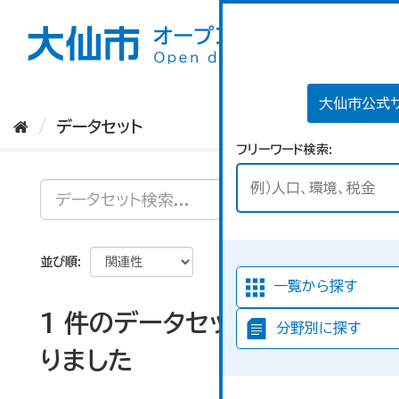
ス
キ
ッ
プ
し
て
大仙市公式
内
データセット
容
フリーワード検索
へ
並び順
一覧から探す
1 件のデータセットが見つか
分野別に探す
りました