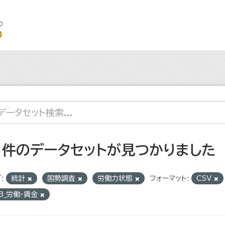
1 件のデータセットが見つかりました
:
統計
国勢調査
労働力状態
フォーマット:
CSV
3_労働・賃金