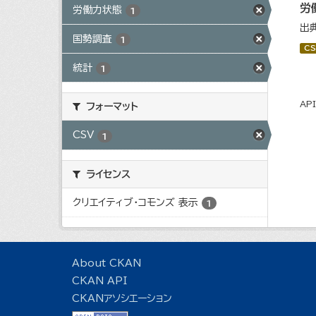
労
労働力状態
1
出
国勢調査
1
CS
統計
1
AP
フォーマット
CSV
1
ライセンス
クリエイティブ・コモンズ 表示
1
About CKAN
CKAN API
CKANアソシエーション