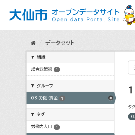
ス
キ
ッ
プ
し
て
内
データセット
容
へ
組織
総合政策課
1
グループ
03_労働・賃金
1
タグ
タグ
0
労働力人口
1