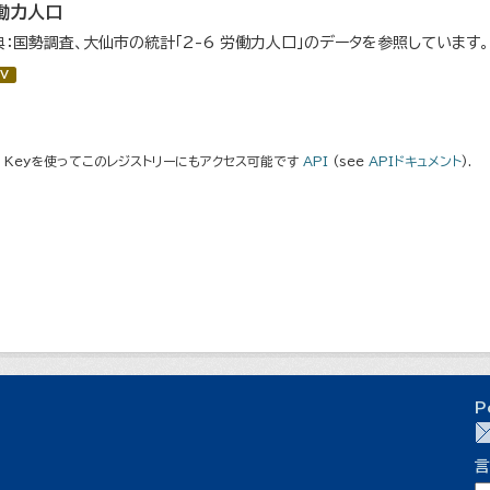
働力人口
典：国勢調査、大仙市の統計「2-6 労働力人口」のデータを参照しています。
V
I Keyを使ってこのレジストリーにもアクセス可能です
API
(see
APIドキュメント
).
P
言