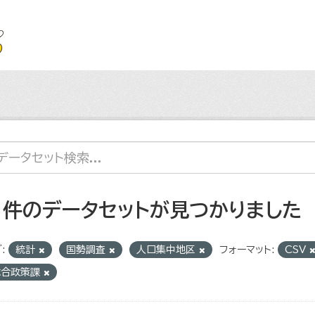
1 件のデータセットが見つかりました
:
統計
国勢調査
人口集中地区
フォーマット:
CSV
総合政策課