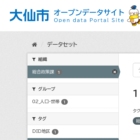
ス
キ
ッ
プ
し
て
内
データセット
容
へ
組織
総合政策課
1
グループ
02_人口・世帯
1
タグ
タグ
DID地区
1