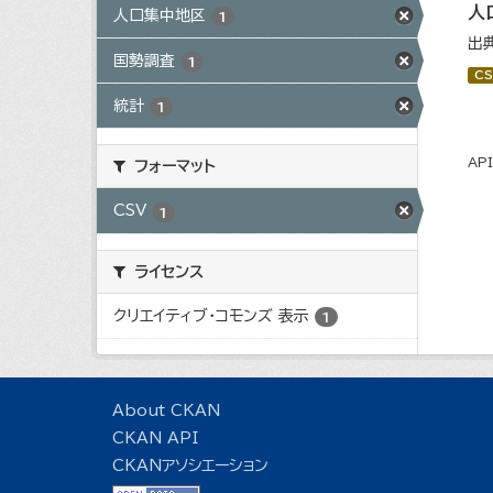
人
人口集中地区
1
出
国勢調査
1
CS
統計
1
AP
フォーマット
CSV
1
ライセンス
クリエイティブ・コモンズ 表示
1
About CKAN
CKAN API
CKANアソシエーション