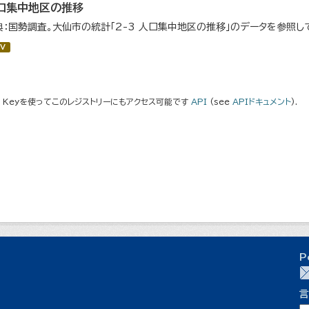
口集中地区の推移
典：国勢調査。大仙市の統計「2-3 人口集中地区の推移」のデータを参照し
V
I Keyを使ってこのレジストリーにもアクセス可能です
API
(see
APIドキュメント
).
P
言