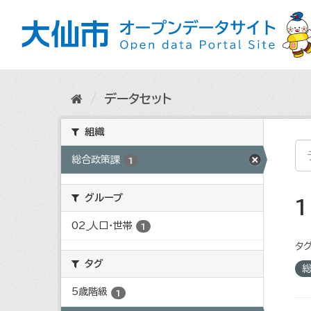
ス
キ
ッ
プ
し
て
内
データセット
容
へ
組織
総合政策課
1
グループ
02_人口・世帯
1
タグ
タグ
5歳階級
1