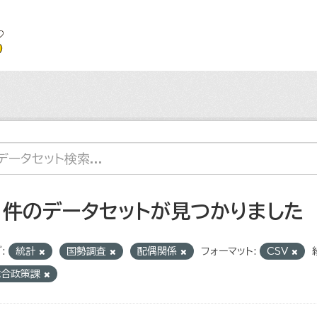
1 件のデータセットが見つかりました
:
統計
国勢調査
配偶関係
フォーマット:
CSV
総合政策課