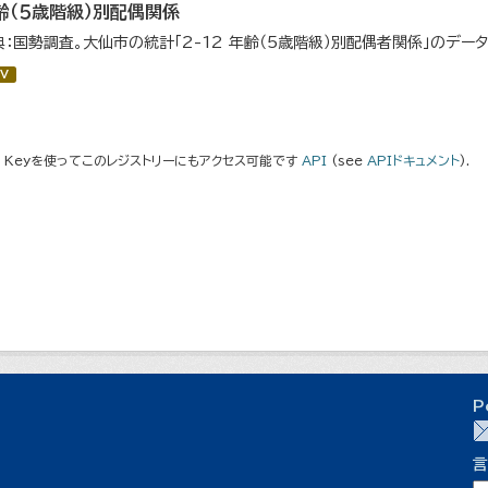
齢（５歳階級）別配偶関係
典：国勢調査。大仙市の統計「2-12 年齢（5歳階級）別配偶者関係」のデー
V
I Keyを使ってこのレジストリーにもアクセス可能です
API
(see
APIドキュメント
).
P
言