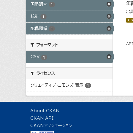
年
国勢調査
1
出
統計
1
CS
配偶関係
1
AP
フォーマット
CSV
1
ライセンス
クリエイティブ・コモンズ 表示
1
About CKAN
CKAN API
CKANアソシエーション