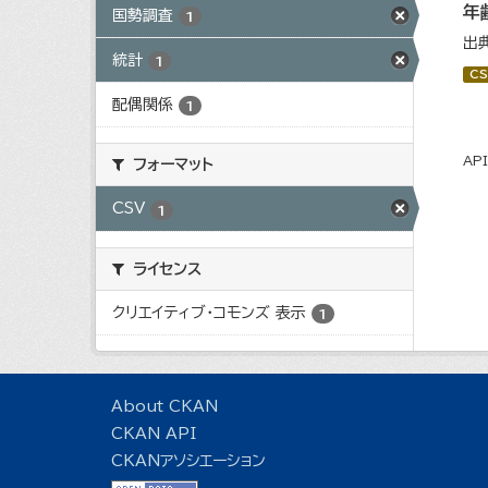
年
国勢調査
1
出
統計
1
CS
配偶関係
1
AP
フォーマット
CSV
1
ライセンス
クリエイティブ・コモンズ 表示
1
About CKAN
CKAN API
CKANアソシエーション