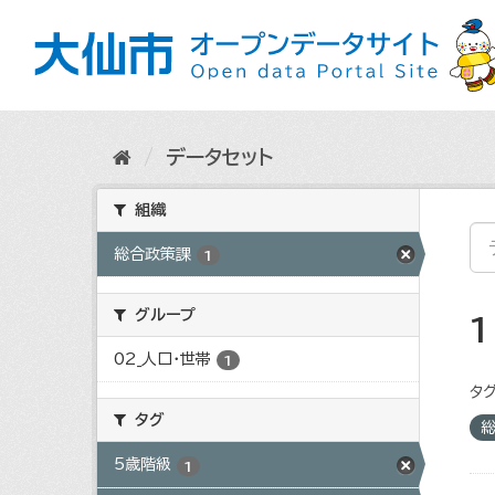
ス
キ
ッ
プ
し
て
内
データセット
容
へ
組織
総合政策課
1
グループ
02_人口・世帯
1
タグ
タグ
5歳階級
1