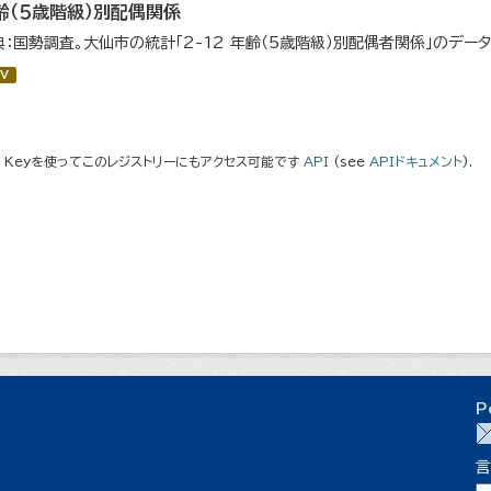
齢（５歳階級）別配偶関係
典：国勢調査。大仙市の統計「2-12 年齢（5歳階級）別配偶者関係」のデー
V
I Keyを使ってこのレジストリーにもアクセス可能です
API
(see
APIドキュメント
).
P
言