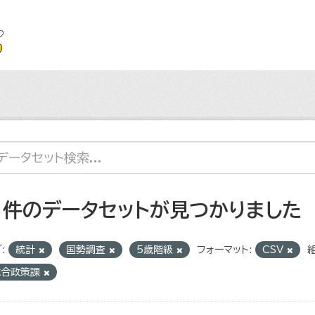
1 件のデータセットが見つかりました
:
統計
国勢調査
5歳階級
フォーマット:
CSV
組
総合政策課