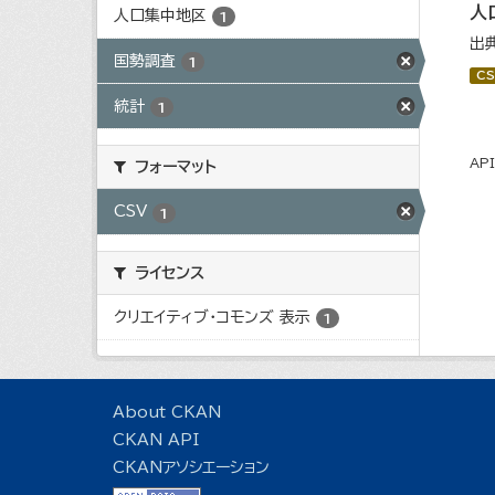
人
人口集中地区
1
出
国勢調査
1
CS
統計
1
AP
フォーマット
CSV
1
ライセンス
クリエイティブ・コモンズ 表示
1
About CKAN
CKAN API
CKANアソシエーション