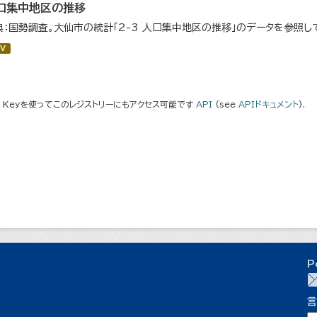
口集中地区の推移
典：国勢調査。大仙市の統計「2-3 人口集中地区の推移」のデータを参照し
V
I Keyを使ってこのレジストリーにもアクセス可能です
API
(see
APIドキュメント
).
P
言