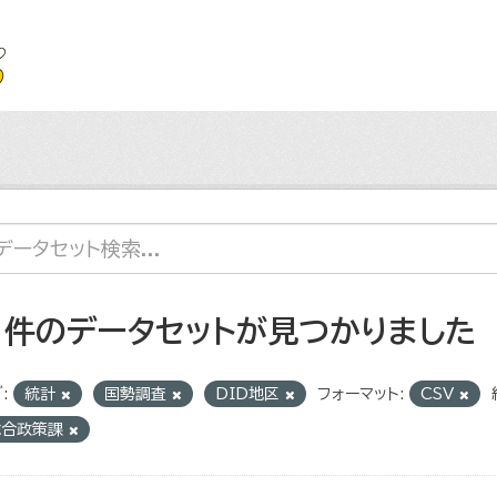
1 件のデータセットが見つかりました
:
統計
国勢調査
DID地区
フォーマット:
CSV
総合政策課