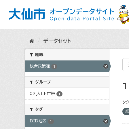
ス
キ
ッ
プ
し
て
内
データセット
容
へ
組織
総合政策課
1
グループ
02_人口・世帯
1
タグ
タグ
DID地区
1