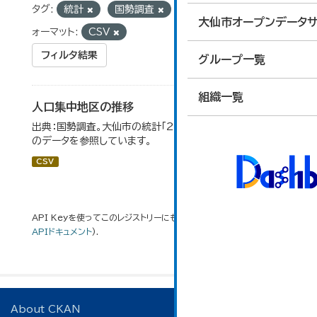
タグ:
統計
国勢調査
人口集中地区
フ
大仙市オープンデータサ
ォーマット:
CSV
フィルタ結果
グループ一覧
組織一覧
人口集中地区の推移
出典：国勢調査。大仙市の統計「2-3 人口集中地区の推移」
のデータを参照しています。
CSV
API Keyを使ってこのレジストリーにもアクセス可能です
API
(see
APIドキュメント
).
About CKAN