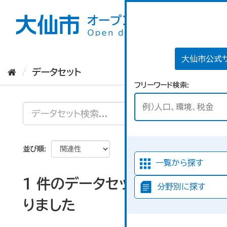
ス
キ
ッ
プ
し
て
大仙市公式
内
データセット
容
フリーワード検索
へ
並び順
一覧から探す
1 件のデータセットが見つか
分野別に探す
りました