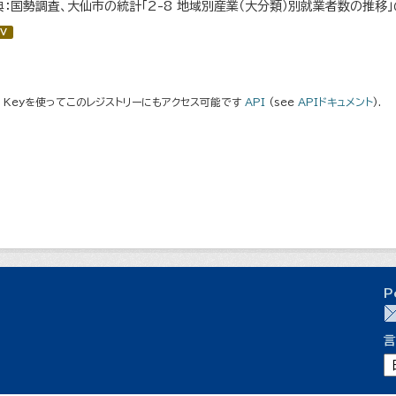
典：国勢調査、大仙市の統計「2-8 地域別産業（大分類）別就業者数の推移
V
I Keyを使ってこのレジストリーにもアクセス可能です
API
(see
APIドキュメント
).
P
言