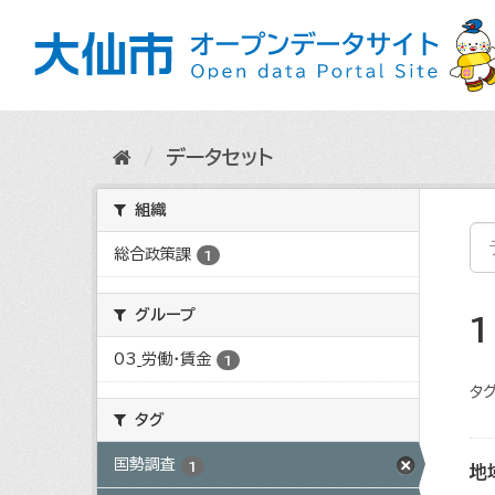
ス
キ
ッ
プ
し
て
内
データセット
容
へ
組織
総合政策課
1
グループ
03_労働・賃金
1
タグ
タグ
国勢調査
1
地