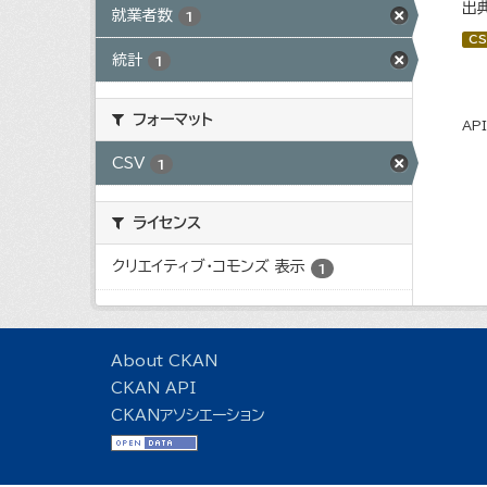
出
就業者数
1
CS
統計
1
フォーマット
AP
CSV
1
ライセンス
クリエイティブ・コモンズ 表示
1
About CKAN
CKAN API
CKANアソシエーション