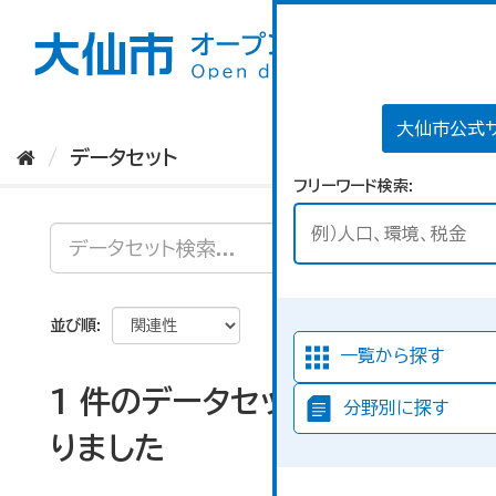
ス
キ
ッ
プ
し
て
大仙市公式
内
データセット
容
フリーワード検索
へ
並び順
一覧から探す
1 件のデータセットが見つか
分野別に探す
りました