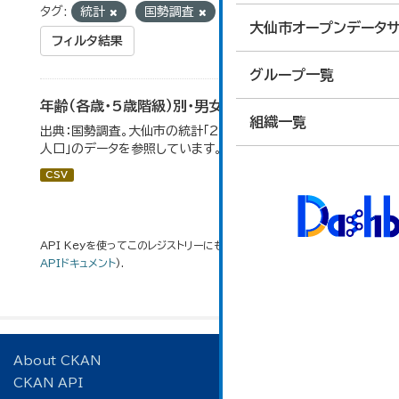
タグ:
統計
国勢調査
人口
大仙市オープンデータサ
フィルタ結果
グループ一覧
年齢（各歳・5歳階級）別・男女別人口
組織一覧
出典：国勢調査。大仙市の統計「2-1 年齢（各歳）別・男女別
人口」のデータを参照しています。
CSV
API Keyを使ってこのレジストリーにもアクセス可能です
API
(see
APIドキュメント
).
About CKAN
CKAN API