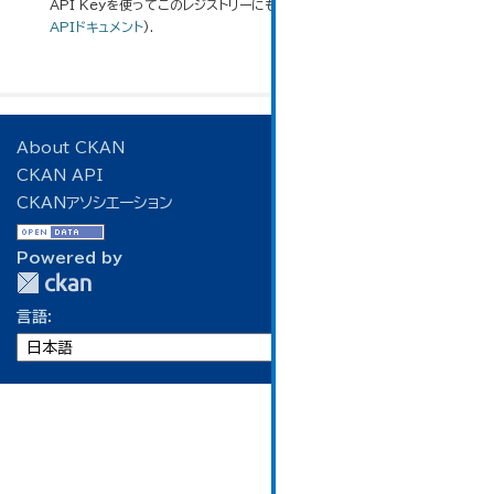
API Keyを使ってこのレジストリーにもアクセス可能です
API
(see
APIドキュメント
).
About CKAN
CKAN API
CKANアソシエーション
Powered by
言語