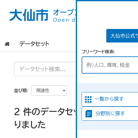
ス
キ
ッ
プ
し
て
大仙市公式
内
データセット
容
フリーワード検索
へ
並び順
一覧から探す
2 件のデータセットが見つか
分野別に探す
りました