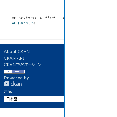
API Keyを使ってこのレジストリーにもアクセス可能です
API
(see
APIドキュメント
).
About CKAN
CKAN API
CKANアソシエーション
Powered by
言語