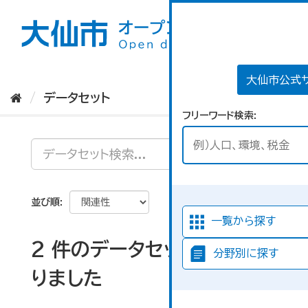
ス
キ
ッ
プ
し
て
大仙市公式
内
データセット
容
フリーワード検索
へ
並び順
一覧から探す
2 件のデータセットが見つか
分野別に探す
りました