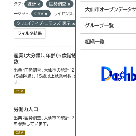
タグ:
統計
国勢調査
労働力人口
フォ
大仙市オープンデータサ
ーマット:
CSV
ライセンス:
クリエイティブ・コモンズ 表示
グループ一覧
フィルタ結果
組織一覧
産業（大分類）、年齢（5歳階級）、15歳以上就業者
数
出典：国勢調査、大仙市の統計「2-7 産業(大分類)、年齢
(5歳階級)、15歳以上就業者数」のデータを参照していま
す。
CSV
労働力人口
出典：国勢調査、大仙市の統計「2-6 労働力人口」のデータ
を参照しています。
CSV