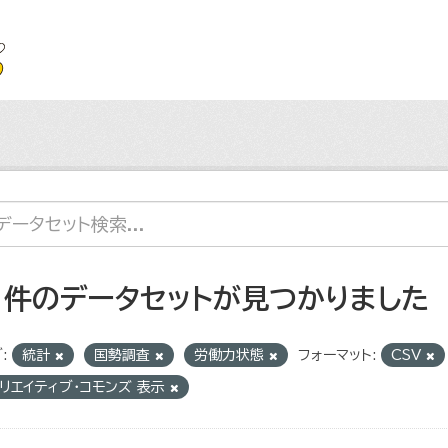
1 件のデータセットが見つかりました
:
統計
国勢調査
労働力状態
フォーマット:
CSV
リエイティブ・コモンズ 表示