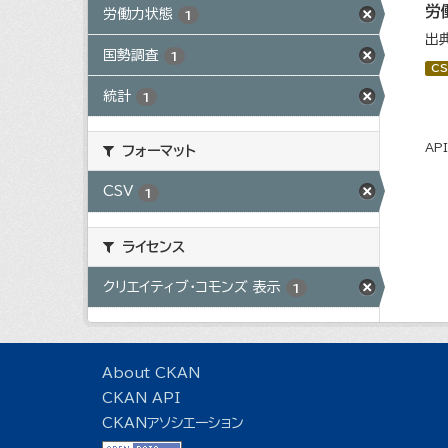
労
労働力状態
1
出
国勢調査
1
CS
統計
1
AP
フォーマット
CSV
1
ライセンス
クリエイティブ・コモンズ 表示
1
About CKAN
CKAN API
CKANアソシエーション