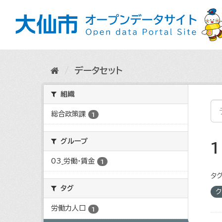
ス
キ
ッ
プ
し
て
内
データセット
容
へ
組織
総合政策課
1
グループ
03_労働・賃金
1
タグ
タグ
ク
労働力人口
1