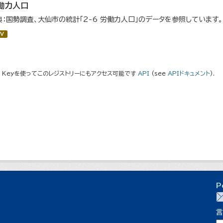
働力人口
典：国勢調査、大仙市の統計「2-6 労働力人口」のデータを参照しています。
V
I Keyを使ってこのレジストリーにもアクセス可能です
API
(see
APIドキュメント
).
P
言