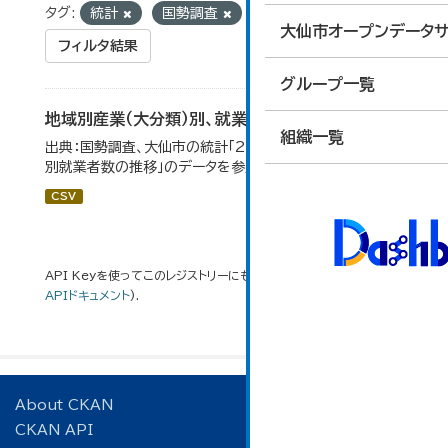
タグ:
統計
国勢調査
就業者数
大仙市オープンデータサ
フィルタ結果
グループ一覧
地域別産業（大分類）別、就業者数
組織一覧
出典：国勢調査、大仙市の統計「2-8 地域別産業（大分類）
別就業者数の推移」のデータを参照しています。
CSV
API Keyを使ってこのレジストリーにもアクセス可能です
API
(see
APIドキュメント
).
About CKAN
CKAN API