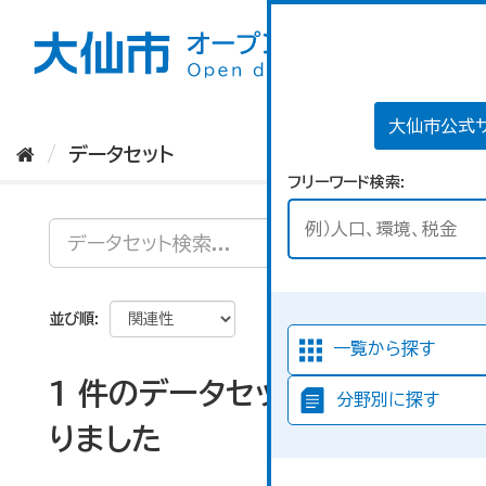
ス
キ
ッ
プ
し
て
大仙市公式
内
データセット
容
フリーワード検索
へ
並び順
一覧から探す
1 件のデータセットが見つか
分野別に探す
りました