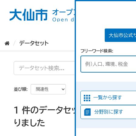
ス
キ
ッ
プ
し
て
大仙市公式
内
データセット
容
フリーワード検索
へ
並び順
一覧から探す
1 件のデータセットが見つか
分野別に探す
りました