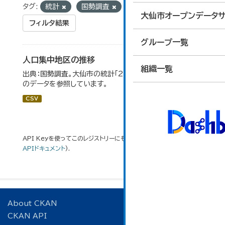
タグ:
統計
国勢調査
DID地区
大仙市オープンデータサ
フィルタ結果
グループ一覧
人口集中地区の推移
組織一覧
出典：国勢調査。大仙市の統計「2-3 人口集中地区の推移」
のデータを参照しています。
CSV
API Keyを使ってこのレジストリーにもアクセス可能です
API
(see
APIドキュメント
).
About CKAN
CKAN API