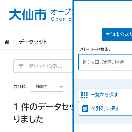
ス
キ
ッ
プ
し
て
大仙市公式
内
データセット
容
フリーワード検索
へ
並び順
一覧から探す
1 件のデータセットが見つか
分野別に探す
りました