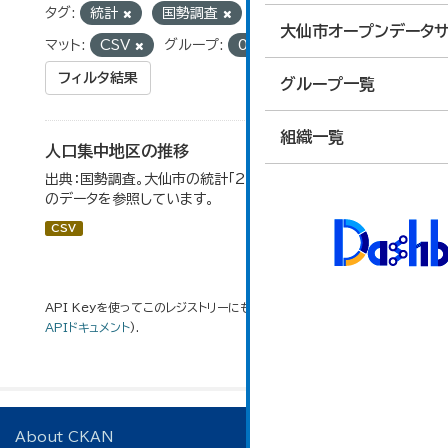
タグ:
統計
国勢調査
DID地区
フォー
大仙市オープンデータサ
マット:
CSV
グループ:
02_人口・世帯
フィルタ結果
グループ一覧
組織一覧
人口集中地区の推移
出典：国勢調査。大仙市の統計「2-3 人口集中地区の推移」
のデータを参照しています。
CSV
API Keyを使ってこのレジストリーにもアクセス可能です
API
(see
APIドキュメント
).
About CKAN