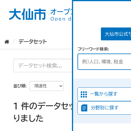
ス
キ
ッ
プ
し
て
大仙市公式
内
データセット
容
フリーワード検索
へ
並び順
一覧から探す
1 件のデータセットが見つか
分野別に探す
りました