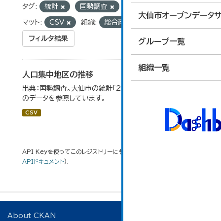
タグ:
統計
国勢調査
DID地区
フォー
大仙市オープンデータサ
マット:
CSV
組織:
総合政策課
フィルタ結果
グループ一覧
組織一覧
人口集中地区の推移
出典：国勢調査。大仙市の統計「2-3 人口集中地区の推移」
のデータを参照しています。
CSV
API Keyを使ってこのレジストリーにもアクセス可能です
API
(see
APIドキュメント
).
About CKAN