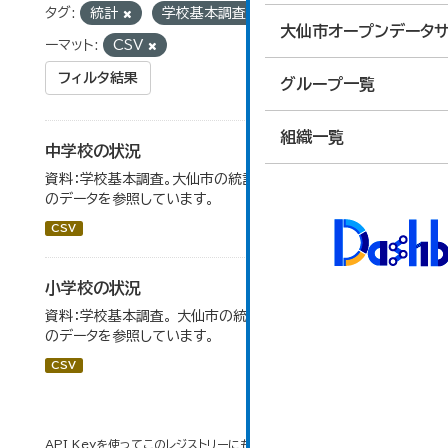
タグ:
統計
学校基本調査
学校数
フォ
大仙市オープンデータサ
ーマット:
CSV
フィルタ結果
グループ一覧
組織一覧
中学校の状況
資料：学校基本調査。大仙市の統計「14-5 中学校の状況」
のデータを参照しています。
CSV
小学校の状況
資料：学校基本調査。 大仙市の統計「14-3 小学校の状況」
のデータを参照しています。
CSV
API Keyを使ってこのレジストリーにもアクセス可能です
API
(see