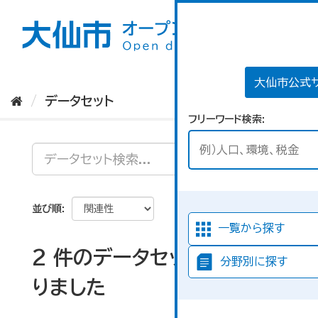
ス
キ
ッ
プ
し
て
大仙市公式
内
データセット
容
フリーワード検索
へ
並び順
一覧から探す
2 件のデータセットが見つか
分野別に探す
りました