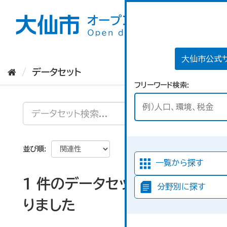
ス
キ
ッ
プ
し
て
大仙市公式
内
データセット
容
フリーワード検索
へ
並び順
一覧から探す
1 件のデータセットが見つか
分野別に探す
りました