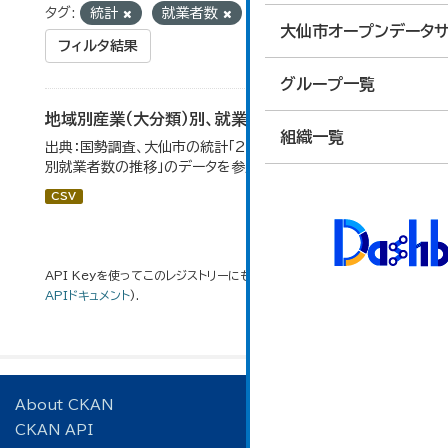
タグ:
統計
就業者数
大仙市オープンデータサ
フィルタ結果
グループ一覧
地域別産業（大分類）別、就業者数
組織一覧
出典：国勢調査、大仙市の統計「2-8 地域別産業（大分類）
別就業者数の推移」のデータを参照しています。
CSV
API Keyを使ってこのレジストリーにもアクセス可能です
API
(see
APIドキュメント
).
About CKAN
CKAN API