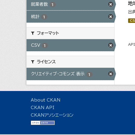
地
就業者数
1
出
統計
1
CS
フォーマット
AP
CSV
1
ライセンス
クリエイティブ・コモンズ 表示
1
About CKAN
CKAN API
CKANアソシエーション