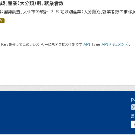
域別産業（大分類）別、就業者数
典：国勢調査、大仙市の統計「2-8 地域別産業（大分類）別就業者数の推移
V
I Keyを使ってこのレジストリーにもアクセス可能です
API
(see
APIドキュメント
).
P
言