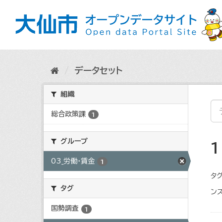
ス
キ
ッ
プ
し
て
内
データセット
容
へ
組織
総合政策課
1
グループ
03_労働・賃金
1
タグ
タグ
ンス
国勢調査
1