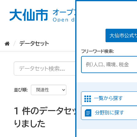
ス
キ
ッ
プ
し
て
大仙市公式
内
データセット
容
フリーワード検索
へ
並び順
一覧から探す
1 件のデータセットが見つか
分野別に探す
りました