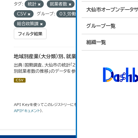
タグ:
統計
就業者数
フォーマット:
大仙市オープンデータサ
CSV
グループ:
03_労働・賃金
組織:
総合政策課
グループ一覧
フィルタ結果
組織一覧
地域別産業（大分類）別、就業者数
出典：国勢調査、大仙市の統計「2-8 地域別産業（大分類）
別就業者数の推移」のデータを参照しています。
CSV
API Keyを使ってこのレジストリーにもアクセス可能です
API
(see
APIドキュメント
).