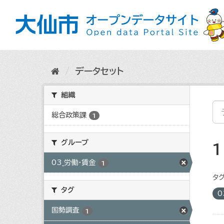
ス
キ
ッ
プ
し
て
内
データセット
容
へ
組織
総合政策課
1
グループ
03_労働・賃金
1
タグ
タグ
0
国勢調査
1