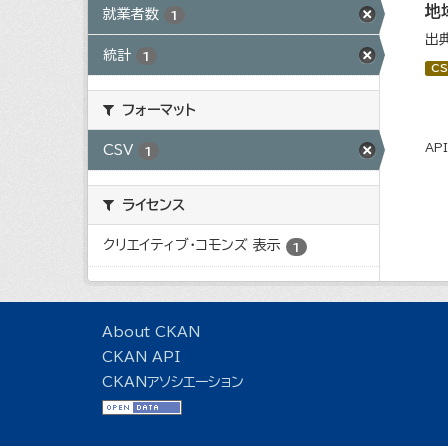
地
就業者数
1
出
統計
1
CS
フォーマット
AP
CSV
1
ライセンス
クリエイティブ・コモンズ 表示
1
About CKAN
CKAN API
CKANアソシエーション