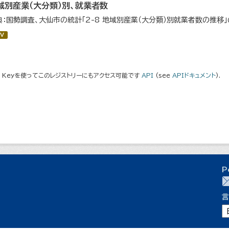
域別産業（大分類）別、就業者数
典：国勢調査、大仙市の統計「2-8 地域別産業（大分類）別就業者数の推移
V
I Keyを使ってこのレジストリーにもアクセス可能です
API
(see
APIドキュメント
).
P
言