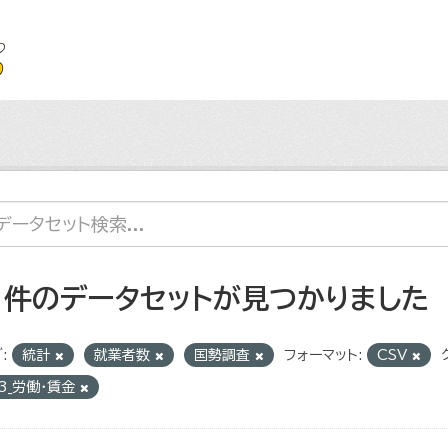
1 件のデータセットが見つかりました
:
統計
就業者数
国勢調査
フォーマット:
CSV
3_労働・賃金