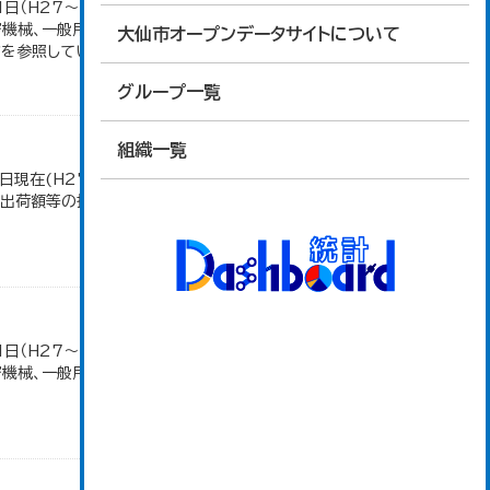
1日（H27～）・平成23年のみ平成24年2月1日現
密機械、一般用機械の分類は廃止。また、衣服は繊維
大仙市オープンデータサイトについて
参照しています。...
グループ一覧
組織一覧
日現在(H27～)。 平成23年のみ事業所数、従業者
造品出荷額等の推移」のデータを参照しています。
1日（H27～）・平成23年のみ平成24年2月1日現
密機械、一般用機械の分類は廃止。また、衣服は繊維