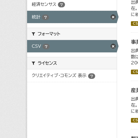
出
経済センサス
7
在
に
統計
7
CS
フォーマット
事
CSV
7
出
数
2
ライセンス
CS
クリエイティブ・コモンズ 表示
7
産
出
在
に
CS