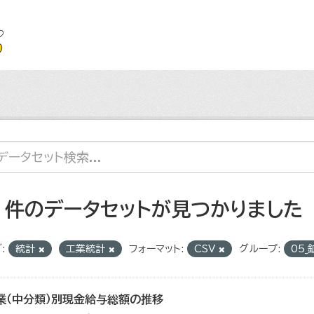
7 件のデータセットが見つかりました
:
統計
工業統計
フォーマット:
CSV
グループ:
05
業（中分類）別現金給与総額の推移