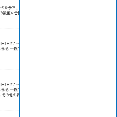
ータを参照しています。 2007年以前は「生産額」を
の数値を合算したものです。
1日（H27～）・平成23年のみ平成24年2月1日現
密機械、一般用機械の分類は廃止。また、衣服は繊維
1日（H27～）・平成23年のみ平成24年2月1日現
密機械、一般用機械の分類は廃止。また、衣服は繊維
その他の収入額の合計。...