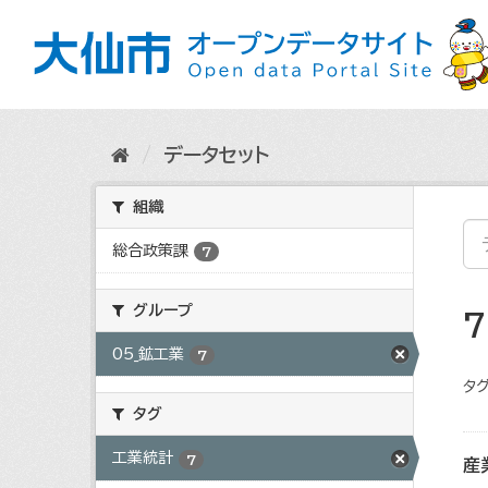
ス
キ
ッ
プ
し
て
内
データセット
容
へ
組織
総合政策課
7
グループ
05_鉱工業
7
タグ
タグ
工業統計
7
産