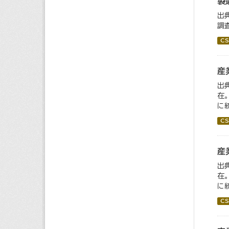
製
出
調
CS
産
出
在
に統
CS
産
出
在
に
CS