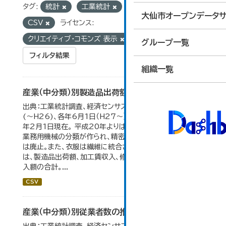
タグ:
統計
工業統計
フォーマット:
大仙市オープンデータサ
CSV
ライセンス:
クリエイティブ・コモンズ 表示
グループ一覧
フィルタ結果
組織一覧
産業（中分類）別製造品出荷額等の推移
出典：工業統計調査、経済センサス。 各年12月31日現在
(～H26)、各年6月1日（H27～）・平成23年のみ平成24
年2月1日現在。 平成20年よりはん用機械、生産用機械、
業務用機械の分類が作られ、精密機械、一般用機械の分類
は廃止。また、衣服は繊維に統合された。 製造品出荷額等
は、製造品出荷額、加工賃収入、修理料収入額、その他の収
入額の合計。...
CSV
産業（中分類）別従業者数の推移