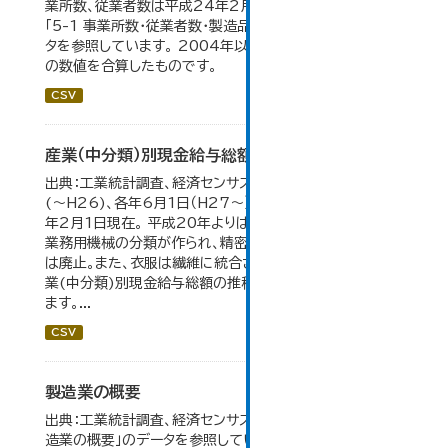
業所数、従業者数は平成24年2月1日現在。 大仙市の統計
「5-1 事業所数・従業者数・製造品出荷額等の推移」のデー
タを参照しています。 2004年以前の数値は合併前市町村
の数値を合算したものです。
CSV
産業（中分類）別現金給与総額の推移
出典：工業統計調査、経済センサス。 各年12月31日現在
(～H26)、各年6月1日（H27～）・平成23年のみ平成24
年2月1日現在。 平成20年よりはん用機械、生産用機械、
業務用機械の分類が作られ、精密機械、一般用機械の分類
は廃止。また、衣服は繊維に統合された。 大仙市の統計「産
業(中分類)別現金給与総額の推移」のデータを参照してい
ます。...
CSV
製造業の概要
出典：工業統計調査、経済センサス。 大仙市の統計「5-7 製
造業の概要」のデータを参照しています。 2007年以前は