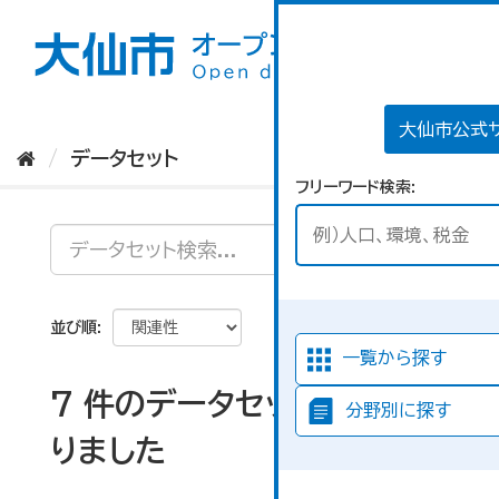
ス
キ
ッ
プ
し
て
大仙市公式
内
データセット
容
フリーワード検索
へ
並び順
一覧から探す
7 件のデータセットが見つか
分野別に探す
りました