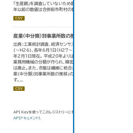
「生産額」を調査していないため数値はありません。 2004
年以前の数値は合併前市町村の数値を合算したものです。
CSV
産業（中分類）別事業所数の推移
出典：工業統計調査、経済センサス。各年12月31日現在
(～H26)、各年6月1日（H27～）・平成23年のみ平成24
年2月1日現在。 平成20年よりはん用機械、生産用機械、
業務用機械の分類が作られ、精密機械、一般用機械の分類
は廃止。また、衣服は繊維に統合された。 大仙市の統計「産
業(中分類)別事業所数の推移」のデータを参照していま
す。...
CSV
API Keyを使ってこのレジストリーにもアクセス可能です
API
(see
APIドキュメント
).