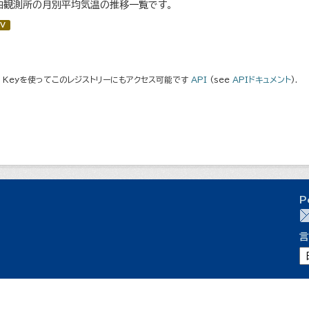
曲観測所の月別平均気温の推移一覧です。
V
I Keyを使ってこのレジストリーにもアクセス可能です
API
(see
APIドキュメント
).
P
言