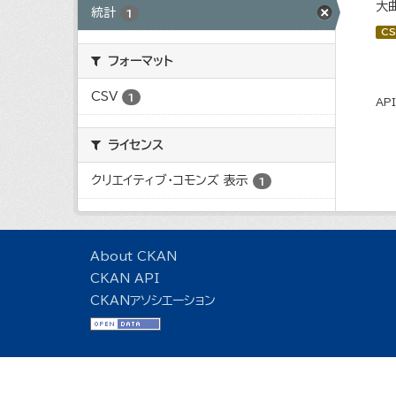
大
統計
1
CS
フォーマット
CSV
1
AP
ライセンス
クリエイティブ・コモンズ 表示
1
About CKAN
CKAN API
CKANアソシエーション