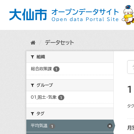
ス
キ
ッ
プ
し
て
内
データセット
容
へ
組織
総合政策課
1
グループ
01_国土・気象
1
タグ
タグ
平均気温
1
月