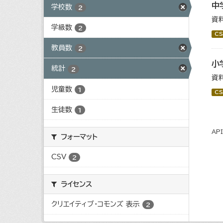
中
学校数
2
資
学級数
2
CS
教員数
2
小
統計
2
資
児童数
1
CS
生徒数
1
AP
フォーマット
CSV
2
ライセンス
クリエイティブ・コモンズ 表示
2