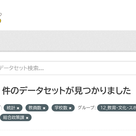
2 件のデータセットが見つかりました
:
統計
教員数
学校数
グループ:
12_教育・文化・ス
総合政策課