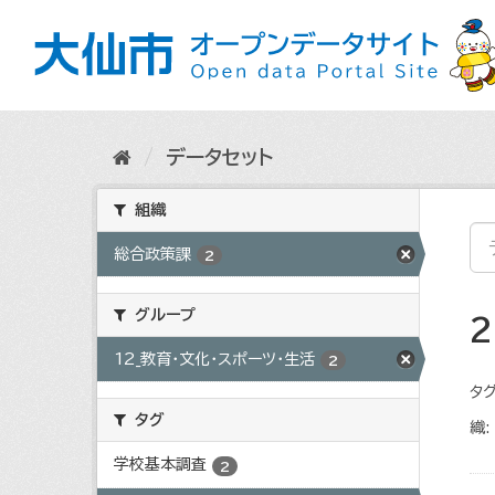
ス
キ
ッ
プ
し
て
内
データセット
容
へ
組織
総合政策課
2
グループ
12_教育・文化・スポーツ・生活
2
タグ
タグ
織:
学校基本調査
2