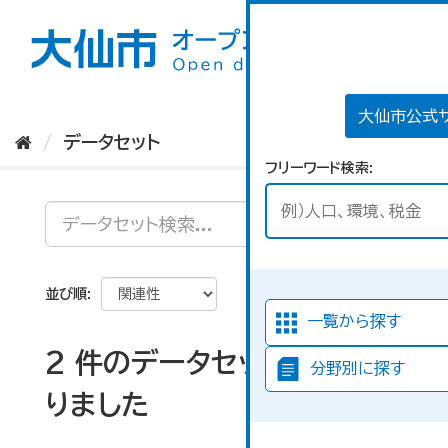
ス
キ
ッ
プ
し
て
大仙市公式
内
データセット
容
フリーワード検索
へ
並び順
一覧から探す
2 件のデータセットが見つか
分野別に探す
りました