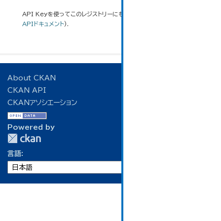
API Keyを使ってこのレジストリーにもアクセス可能です
API
(see
APIドキュメント
).
About CKAN
CKAN API
CKANアソシエーション
Powered by
言語